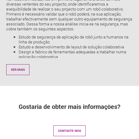
diversas vertentes do seu projecto, onde identificaremos a
exequibilidade de realizar o seu projecto com um robô colaborativo.
Primeiro é necessário validar que o robô poderá, na sua aplicação,
trabalhar efectivamente sem qualquer outro equipamento de segurança
associado. Dessa forma a nossa análise inicia-se na segurança, mas
cobre também os seguintes aspectos:
Estudo de segurança de aplicação de robô junto a humanos na
linha de produção
Estudo e desenvolvimento de layout de solução colaborativa
Design e fabrico de ferramentas adequadas a trabalhar numa
aplicação colaborativa
Validação de tempos de ciclo e capacidade de carga
As aplicações mais comuns com este tipo de robôs são:
VER MAIS
Montagem
Inspecção
Carga e descarga de CNC's e Máquinas de Injecção
Pick and place
Paletização
Pintura
Gostaria de obter mais informações?
Acabamento de superfícies
Se tem uma aplicação onde está a pensar automatizar com um robô
colaborativo, contacte-nos através do telefone 234 942 748 ou por email
através do endereço
info@robowork.pt
e fique a saber mais sobre as
soluções que temos para si,
CONTACTE-NOS