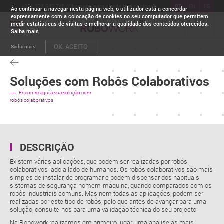
+351 234 942 748 (Chamada para a rede fixa nacional)
PT
EN
ES
Ao continuar a navegar nesta página web, o utilizador está a concordar
expressamente com a colocação de cookies no seu computador que permitem
medir estatísticas de visitas e melhorar a qualidade dos conteúdos oferecidos.
Toggle
Saiba mais
navigation
OK, ACEITO
Saiba mais
Soluções com Robôs Colaborativos
Encontre aqui a sua solução com
robôs colaborativos
DESCRIÇÃO
Existem várias aplicações, que podem ser realizadas por robôs
colaborativos lado a lado de humanos. Os robôs colaborativos são mais
simples de instalar, de programar e podem dispensar dos habituais
sistemas de segurança homem-máquina, quando comparados com os
robôs industriais comuns. Mas nem todas as aplicações, podem ser
realizadas por este tipo de robôs, pelo que antes de avançar para uma
solução, consulte-nos para uma validação técnica do seu projecto.
Na Robowork realizamos em primeiro lugar, uma análise às mais