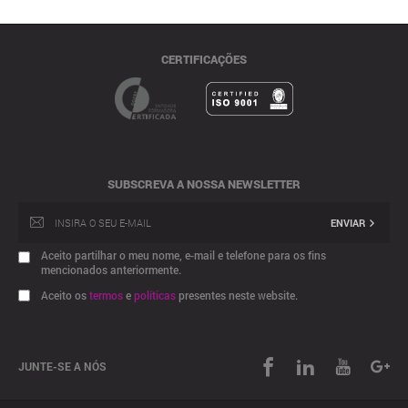
CERTIFICAÇÕES
SUBSCREVA A NOSSA NEWSLETTER
ENVIAR
Aceito partilhar o meu nome, e-mail e telefone para os fins
mencionados anteriormente.
Aceito os
termos
e
políticas
presentes neste website.
JUNTE-SE A NÓS