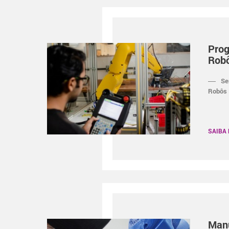
Pro
Rob
Se
Robôs 
SAIBA
Man