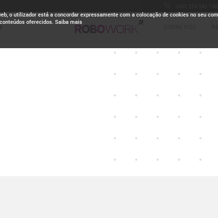
+351 234 942 748
web, o utilizador está a concordar expressamente com a colocação de cookies no seu co
 conteúdos oferecidos. Saiba mais
O
SOBRE NÓS
R