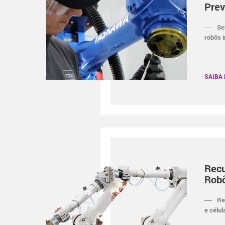
Prev
Se
robôs i
SAIBA
Rec
Rob
Re
e célul