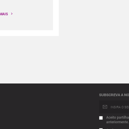
 MAIS
SUBSCREVA A N
Aceito partilh
anteriormente.