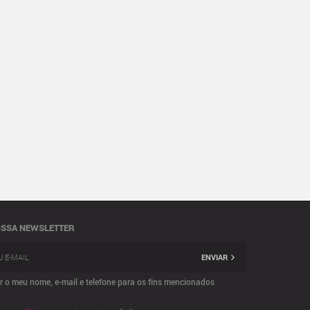
OSSA NEWSLETTER
ENVIAR
ar o meu nome, e-mail e telefone para os fins mencionados