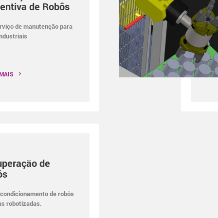
entiva de Robôs
rviço de manutenção para
ndustriais
 MAIS
uperação de
ôs
condicionamento de robôs
as robotizadas.