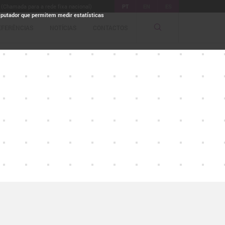
 (Chamada para a rede fixa nacional)
PT
EN
ES
mputador que permitem medir estatísticas
EFERÊNCIAS
NOTÍCIAS
CONTACTOS