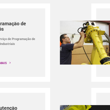
gramação de
ôs
rviço de Programação de
Industriais
 MAIS
utenção