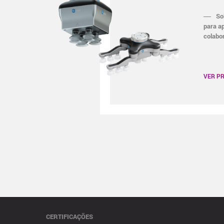
So
para a
colabo
VER P
CERTIFICAÇÕES