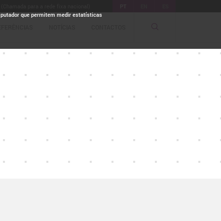
 (Chamada para a rede fixa nacional)
PT
EN
ES
mputador que permitem medir estatísticas
EFERÊNCIAS
NOTÍCIAS
CONTACTOS