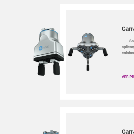
Garr
So
aplica
colabo
VER P
Garr