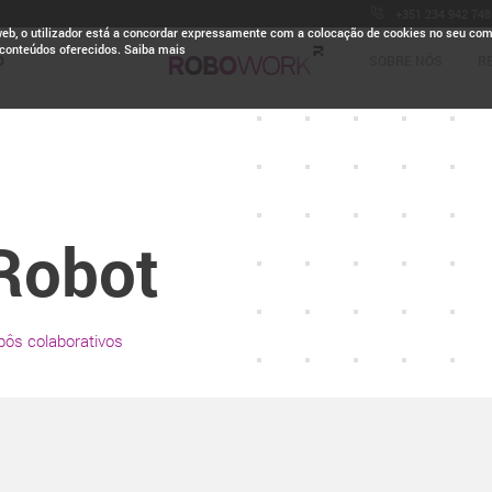
+351 234 942 748
web, o utilizador está a concordar expressamente com a colocação de cookies no seu co
 conteúdos oferecidos. Saiba mais
O
SOBRE NÓS
R
Robot
bôs colaborativos