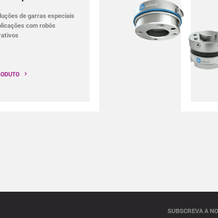
luções de garras especiais
plicações com robôs
rativos
RODUTO
SUBSCREVA A N