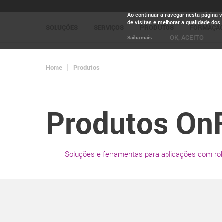
Ao continuar a navegar nesta página 
de visitas e melhorar a qualidade dos
SOLUÇÕES
SERVIÇOS
PRODUTOS
FORMAÇÃ
OK, ACEITO
Saiba mais
Home
Produtos
Produtos On
Soluções e ferramentas para aplicações com ro