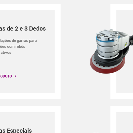
as de 2 e 3 Dedos
luções de garras para
ções com robôs
rativos
RODUTO
as Especiais