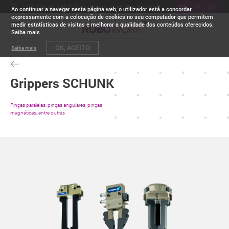
+351 234 942 748 (Chamada para a rede fixa nacional)
PT
EN
ES
Ao continuar a navegar nesta página web, o utilizador está a concordar
expressamente com a colocação de cookies no seu computador que permitem
medir estatísticas de visitas e melhorar a qualidade dos conteúdos oferecidos.
Toggle
Saiba mais
navigation
OK, ACEITO
Saiba mais
Grippers SCHUNK
Pinças paralelas, pinças angulares, pinças
magnéticas, entre outras