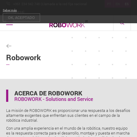
+351 234 942 748 (Llamada a la red fija nacional
PT
EN
ES
Saber más
portuguesa)
OK, ACEPTADO
Toggle
navigation
Robowork
ACERCA DE ROBOWORK
ROBOWORK - Solutions and Service
La misión de ROBOWORK es proporcionar una respuesta a los desafíos
altamente exigentes que enfrentan sus clientes en el campo de la
robótica industrial.
Con una amplia experiencia en el mundo de la robótica, nuestro equipo
es la respuesta correcta para el desarrollo, montaje y puesta en marcha