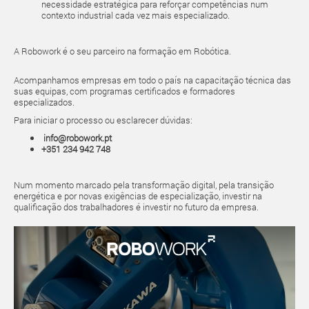
necessidade estratégica para reforçar competências num
contexto industrial cada vez mais especializado.
A Robowork é o seu parceiro na formação em Robótica.
Acompanhamos empresas em todo o país na capacitação técnica das
suas equipas, com programas certificados e formadores
especializados.
Para iniciar o processo ou esclarecer dúvidas:
info@robowork.pt
+351 234 942 748
Num momento marcado pela transformação digital, pela transição
energética e por novas exigências de especialização, investir na
qualificação dos trabalhadores é investir no futuro da empresa.