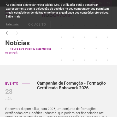
+351 234 942 748 (Chamada para a rede fixa nacional)
PT
EN
ES
Ao continuar a navegar nesta página web, o utilizador está a concordar
expressamente com a colocação de cookies no seu computador que permitem
medir estatísticas de visitas e melhorar a qualidade dos conteúdos oferecidos.
Toggle
Saiba mais
navigation
OK, ACEITO
Saiba mais
Notícias
Fique a par de tudo que acontece na
Robowork
Campanha de Formação - Formação
EVENTO
Certificada Robowork 2026
28
JAN
Robowork disponibiliza, para 2026, um conjunto de formações
certificadas em Robótica Industrial que podem ser financiadas até